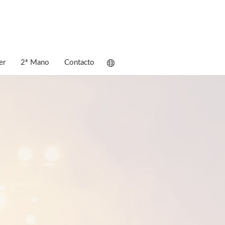
er
2ª Mano
Contacto