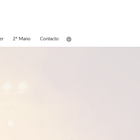
er
2ª Mano
Contacto