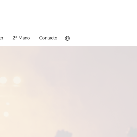
er
2ª Mano
Contacto